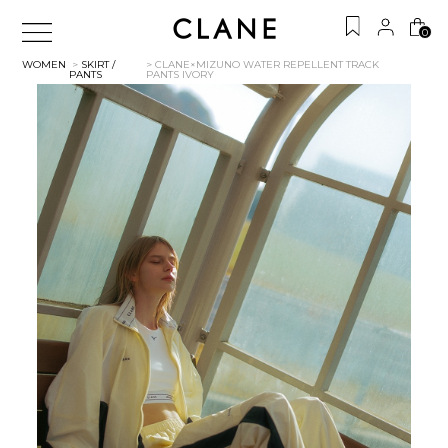
0
WOMEN
>
SKIRT /
> CLANE×MIZUNO WATER REPELLENT TRACK
PANTS
PANTS
IVORY