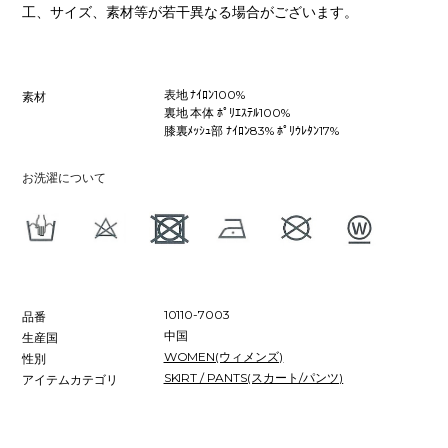
工、サイズ、素材等が若干異なる場合がございます。
表地 ﾅｲﾛﾝ100%
素材
裏地 本体 ﾎﾟﾘｴｽﾃﾙ100%
膝裏ﾒｯｼｭ部 ﾅｲﾛﾝ83% ﾎﾟﾘｳﾚﾀﾝ17%
お洗濯について
10110-7003
品番
中国
生産国
WOMEN(ウィメンズ)
性別
SKIRT / PANTS(スカート/パンツ)
アイテムカテゴリ