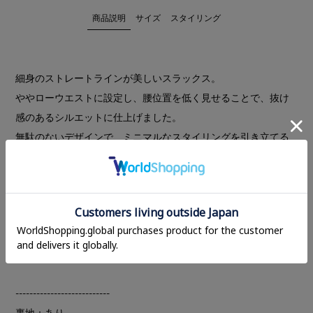
商品説明
サイズ
スタイリング
細身のストレートラインが美しいスラックス。
ややローウエストに設定し、腰位置を低く見せることで、抜け
感のあるシルエットに仕上げました。
無駄のないデザインで、ミニマルなスタイリングを引き立てる
一本です。軽やかで落ち感のあるスラックス素材を使用し、細
身のストレートシルエットとセンタープレスが、身体のライン
をすっきりと見せてくれます。
クリーンでありながらモードな印象を兼ね備え、トップスをイ
ンでもアウトでもバランス良く着用できる、幅広いスタイリン
グに活躍するアイテムです。
---------------------------
裏地：あり