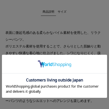
商品説明
サイズ
表面に微起毛感のある柔らかなパイル素材を使用した、リラク
シーパンツ。
ポリエステル素材を使用することで、さらりとした肌触りと動
きやすい快適な着心地に仕上げました。シワになりにくく、扱
いやすさも魅力です。
サテン生地を使用したサイドの配色ラインが、ほどよくスポー
ティな印象をプラスし、カジュアルな装いをモードな雰囲気へ
と引き上げます。
ウエストはゴム仕様で、タックインも美しく決まり、シルエッ
トに抜け感を演出。裾のドロストコードを絞ることで、ジョガ
ーパンツのようなシルエットへのアレンジも楽しめます。