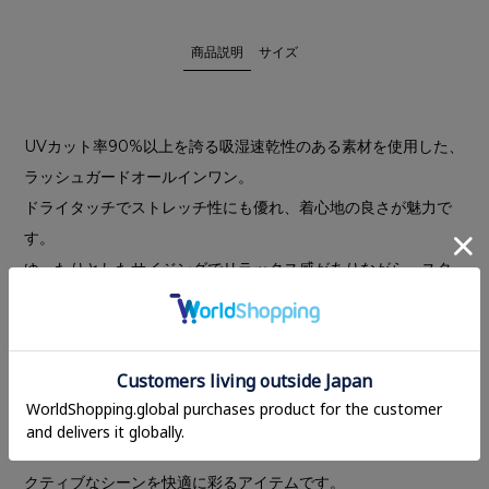
商品説明
サイズ
UVカット率90%以上を誇る吸湿速乾性のある素材を使用した、
ラッシュガードオールインワン。
ドライタッチでストレッチ性にも優れ、着心地の良さが魅力で
す。
ゆったりとしたサイジングでリラックス感がありながら、スタ
イルアップも叶える一枚です。
ぐるりゴム仕様のウエストは、内側のドローコードでサイズ調
整が可能。コンシールファスナー付きポケットや、二段階で調
整可能な袖口など、機能的なディテールも魅力。
コクーンフレアーシルエットのハーフパンツが脚のラインをす
っきりと見せ、軽やかでモードな印象を演出します。一枚でア
クティブなシーンを快適に彩るアイテムです。