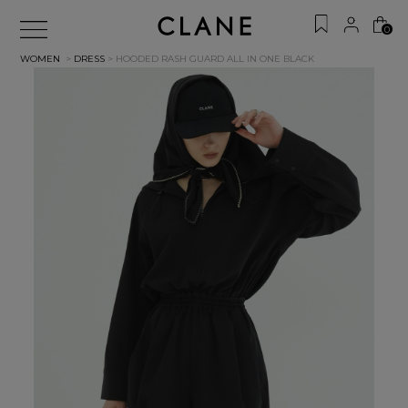
0
WOMEN
>
DRESS
> HOODED RASH GUARD ALL IN ONE
BLACK