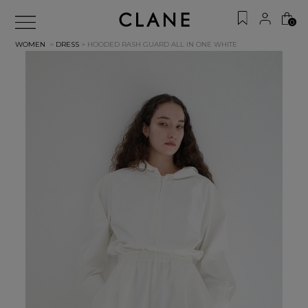
0
WOMEN
>
DRESS
> HOODED RASH GUARD ALL IN ONE
WHITE