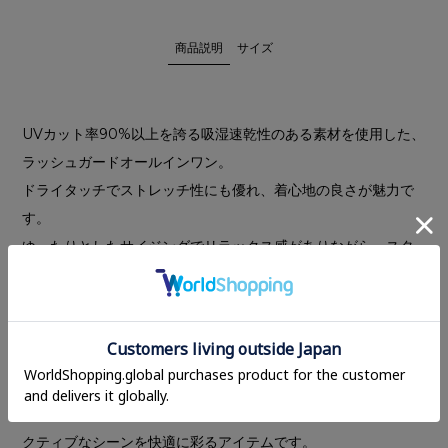
商品説明
サイズ
UVカット率90%以上を誇る吸湿速乾性のある素材を使用した、
ラッシュガードオールインワン。
ドライタッチでストレッチ性にも優れ、着心地の良さが魅力で
す。
ゆったりとしたサイジングでリラックス感がありながら、スタ
イルアップも叶える一枚です。
ぐるりゴム仕様のウエストは、内側のドローコードでサイズ調
整が可能。コンシールファスナー付きポケットや、二段階で調
整可能な袖口など、機能的なディテールも魅力。
コクーンフレアーシルエットのハーフパンツが脚のラインをす
っきりと見せ、軽やかでモードな印象を演出します。一枚でア
クティブなシーンを快適に彩るアイテムです。