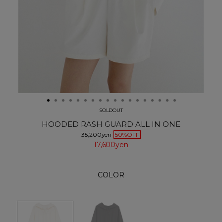
SOLDOUT
HOODED RASH GUARD ALL IN ONE
35,200yen
50%OFF
17,600yen
COLOR