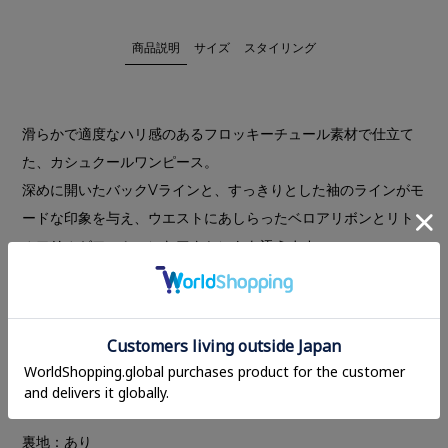
商品説明
サイズ
スタイリング
滑らかで適度なハリ感のあるフロッキーチュール素材で仕立て
た、カシュクールワンピース。
深めに開いたバックVラインと、すっきりとした袖のラインがモ
ードな印象を与え、ウエストにあしらったベロアリボンとリト
ルフリルがフェミニンなアクセントを添えます。
ほのかにコクーンラインを描くシルエットで、甘くなりすぎ
ず、スタイルアップして見えるバランスに仕上げました。
インナー付きの仕様で、肌がほんのり透けるデザインが上品な
抜け感をプラスします。
---------------------------
裏地：あり