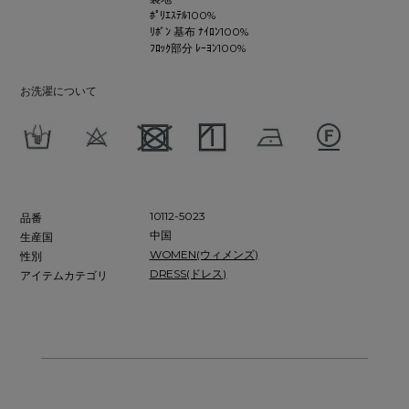
ﾎﾟﾘｴｽﾃﾙ100%
ﾘﾎﾞﾝ 基布 ﾅｲﾛﾝ100%
ﾌﾛｯｸ部分 ﾚｰﾖﾝ100%
お洗濯について
10112-5023
品番
中国
生産国
WOMEN(ウィメンズ)
性別
DRESS(ドレス)
アイテムカテゴリ