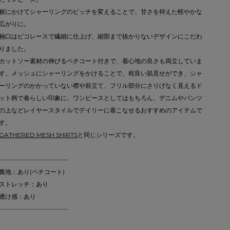
裾にかけてシャーリングのピッチを変えることで、甘さを抑えた軽やかな
広がりに。
袖口はピコレースで繊細に仕上げ、細部まで抜かりないデザインにこだわ
りました。
カットソー素材の伸びるペチコート付きで、着心地の良さも両立していま
す。メッシュにシャーリングをかけることで、程良い肌見せができ、シャ
ーリングのかかっていない襟や前立て、フリル部分にさりげなく見えるド
ット柄で春らしい印象に。ワンピースとしてはもちろん、デニムやパンツ
の上などレイヤースタイルでデイリーに着こなせるおすすめのアイテムで
す。
GATHERED MESH SHIRTS
と同じシリーズです。
---------------------------
裏地：あり(ペチコート)
ストレッチ：あり
透け感：あり
---------------------------