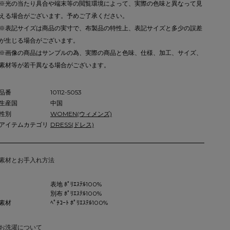
※光の当たり具合や端末等の閲覧環境によって、実際の色味と異なって見
える場合がございます。予めご了承ください。
※表記サイズは商品の実寸で、布製品の特性上、表記サイズと多少の誤差
が生じる場合がございます。
※画像の商品はサンプルの為、実際の商品と色味、仕様、加工、サイズ、
素材等が若干異なる場合がございます。
品番
10112-5053
生産国
中国
性別
WOMEN(ウィメンズ)
アイテムカテゴリ
DRESS(ドレス)
素材とお手入れ方法
表地 ﾎﾟﾘｴｽﾃﾙ100%
別布 ﾎﾟﾘｴｽﾃﾙ100%
素材
ﾍﾟﾁｺｰﾄ ﾎﾟﾘｴｽﾃﾙ100%
お洗濯について