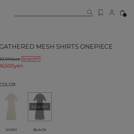
0
GATHERED MESH SHIRTS ONEPIECE
33,000yen
50%OFF
16,500yen
COLOR
BLACK
IVORY