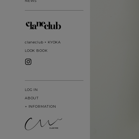
NEWS
claneclub × KYOKA
LOOK BOOK
LOG IN
ABOUT
+
INFORMATION