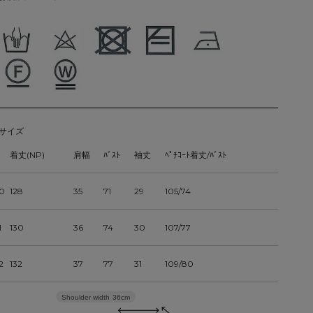
サイズ
着丈(NP)
肩幅
ﾊﾞｽﾄ
袖丈
ﾍﾟﾁｺｰﾄ着丈/ﾊﾞｽﾄ
0
128
35
71
29
105/74
1
130
36
74
30
107/77
2
132
37
77
31
109/80
Shoulder width
36cm