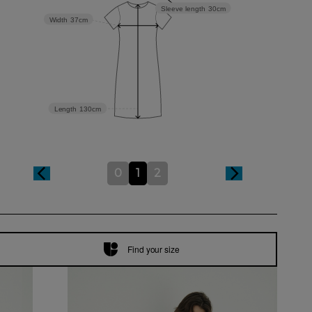
Sleeve length
30cm
Width
37cm
Length
130cm
0
1
2
Find your size