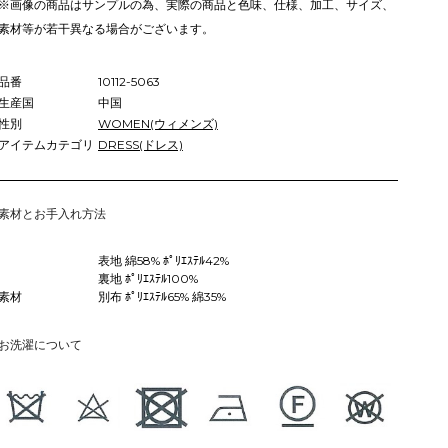
※画像の商品はサンプルの為、実際の商品と色味、仕様、加工、サイズ、
素材等が若干異なる場合がございます。
品番
10112-5063
生産国
中国
性別
WOMEN(ウィメンズ)
アイテムカテゴリ
DRESS(ドレス)
素材とお手入れ方法
表地 綿58% ﾎﾟﾘｴｽﾃﾙ42%
裏地 ﾎﾟﾘｴｽﾃﾙ100%
素材
別布 ﾎﾟﾘｴｽﾃﾙ65% 綿35%
お洗濯について