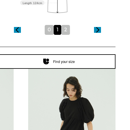
Length
124cm
0
1
2
Find your size