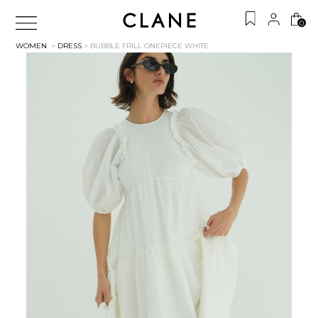
0
WOMEN
>
DRESS
> BUBBLE FRILL ONEPIECE
WHITE