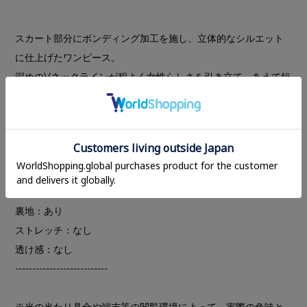
スカート部分にボンディング加工を施し、立体的なシルエット
に仕上げたワンピース。
深めのVネックラインが程よく女性らしさを引き立て、あえて短
めの丈にすることで、ボリュームがありながらも軽やかな印象
に。
上品な艶感のあるバックサテン素材を使用し、レイヤード次第
で幅広いスタイリングが楽しめるモードな一着です。
---------------------------
裏地：あり
ストレッチ：なし
透け感：なし
---------------------------
※光の当たり具合や端末等の閲覧環境によって、実際の色味と