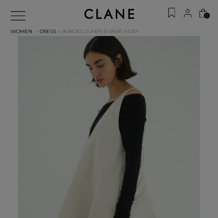
0
WOMEN
>
DRESS
> BONDED JUMPER SKIRT
IVORY