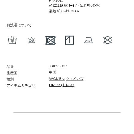
MIX表地
ﾎﾟﾘｴｽﾃﾙ85% ﾚｰﾖﾝ14% ﾎﾟﾘｳﾚﾀﾝ1%
裏地 ﾎﾟﾘｴｽﾃﾙ100%
お洗濯について
10112-5093
品番
中国
生産国
WOMEN(ウィメンズ)
性別
DRESS(ドレス)
アイテムカテゴリ