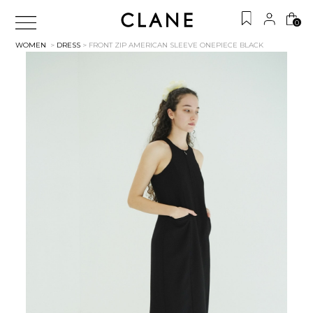
0
WOMEN
>
DRESS
> FRONT ZIP AMERICAN SLEEVE ONEPIECE
BLACK