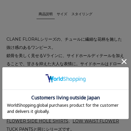
商品説明
サイズ
スタイリング
CLANE FLORALシリーズの、チュールに繊細な花柄を施した
抜け感のあるワンピース。
鎖骨を美しく見せるVラインに、サイドホールディテールを加え
ることで、甘さを抑えた大人な表情に。サイドホールはドロー
ストリングで調整が可能。すっきりとしたIラインシルエットと
高めのウエスト位置が、自然なスタイルアップを演出。パフス
リーブが華やかさと柔らかさをプラスし、女性らしいムードを
高めます。
ストレッチ性のある素材で、着心地の良さと軽やかさを兼ね備
えた一着です。
FLOWER SIDE HOLE SHIRTS
、
LOW WAIST FLOWER
TUCK PANTS
と同じシリーズです。