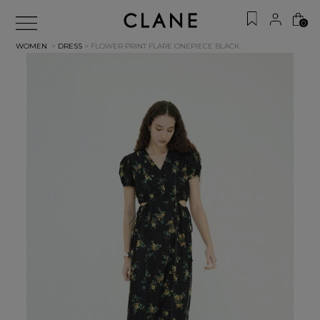
0
WOMEN
>
DRESS
> FLOWER PRINT FLARE ONEPIECE
BLACK