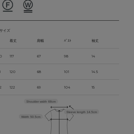
サイズ
着丈
肩幅
ﾊﾞｽﾄ
袖丈
0
117
67
98
14
1
120
68
101
14.5
2
122
69
104
15
Shoulder width
68cm
Sleeve length
14.5cm
Width
50.5cm