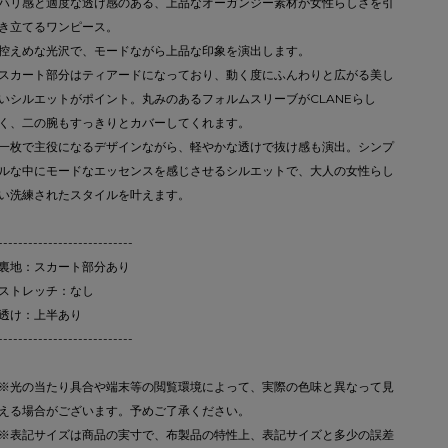
ハリ感と適度な透け感のある、上品なオーガンジー素材が女性らしさを引
き立てるワンピース。
控えめな光沢で、モードながら上品な印象を演出します。
スカート部分はティアードになっており、動く度にふんわりと広がる美し
いシルエットがポイント。丸みのあるフォルムスリーブがCLANEらし
く、二の腕もすっきりとカバーしてくれます。
一枚で主役になるデザインながら、軽やかな透けで抜け感も演出。シンプ
ルな中にモードなエッセンスを感じさせるシルエットで、大人の女性らし
い洗練されたスタイルを叶えます。
---------------------------
裏地：スカート部分あり
ストレッチ：なし
透け：上半あり
---------------------------
※光の当たり具合や端末等の閲覧環境によって、実際の色味と異なって見
える場合がございます。予めご了承ください。
※表記サイズは商品の実寸で、布製品の特性上、表記サイズと多少の誤差