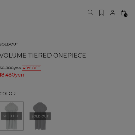
0
SOLDOUT
VOLUME TIERED ONEPIECE
30,800yen
40%OFF
18,480yen
COLOR