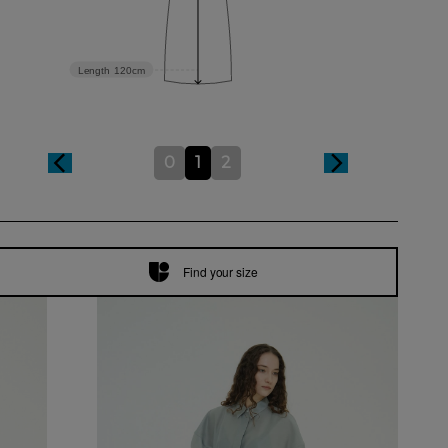
Length
120cm
0
1
2
Find your size