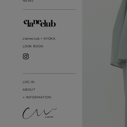
NEWS
claneclub × KYOKA
LOOK BOOK
LOG IN
ABOUT
+
INFORMATION