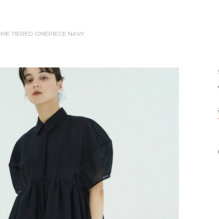
UME TIERED ONEPIECE
NAVY