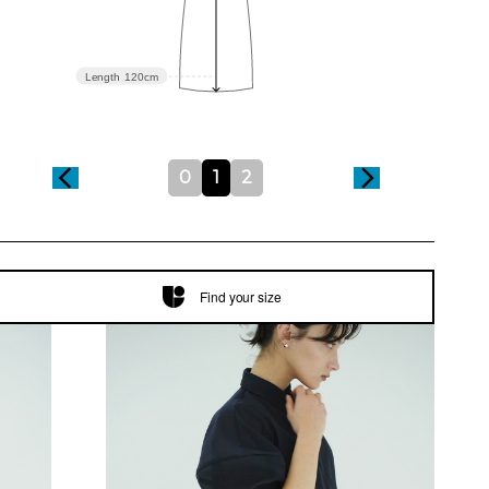
Length
120cm
0
1
2
Find your size