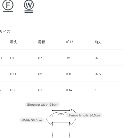
サイズ
着丈
肩幅
ﾊﾞｽﾄ
袖丈
0
117
67
98
14
1
120
68
101
14.5
2
122
69
104
15
Shoulder width
68cm
Sleeve length
14.5cm
Width
50.5cm