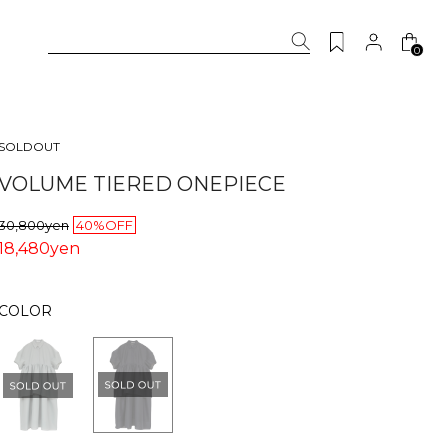
0
SOLDOUT
VOLUME TIERED ONEPIECE
30,800yen
40%OFF
18,480yen
COLOR