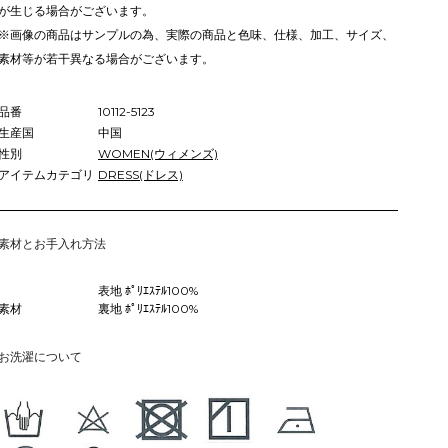
が生じる場合がございます。
※画像の商品はサンプルの為、実際の商品と色味、仕様、加工、サイズ、
素材等が若干異なる場合がございます。
品番
10112-5123
生産国
中国
性別
WOMEN(ウィメンズ)
アイテムカテゴリ
DRESS(ドレス)
素材とお手入れ方法
表地 ﾎﾟﾘｴｽﾃﾙ100%
素材
裏地 ﾎﾟﾘｴｽﾃﾙ100%
お洗濯について