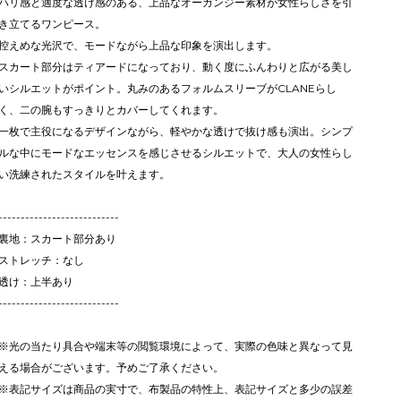
ハリ感と適度な透け感のある、上品なオーガンジー素材が女性らしさを引
き立てるワンピース。
控えめな光沢で、モードながら上品な印象を演出します。
スカート部分はティアードになっており、動く度にふんわりと広がる美し
いシルエットがポイント。丸みのあるフォルムスリーブがCLANEらし
く、二の腕もすっきりとカバーしてくれます。
一枚で主役になるデザインながら、軽やかな透けで抜け感も演出。シンプ
ルな中にモードなエッセンスを感じさせるシルエットで、大人の女性らし
い洗練されたスタイルを叶えます。
---------------------------
裏地：スカート部分あり
ストレッチ：なし
透け：上半あり
---------------------------
※光の当たり具合や端末等の閲覧環境によって、実際の色味と異なって見
える場合がございます。予めご了承ください。
※表記サイズは商品の実寸で、布製品の特性上、表記サイズと多少の誤差