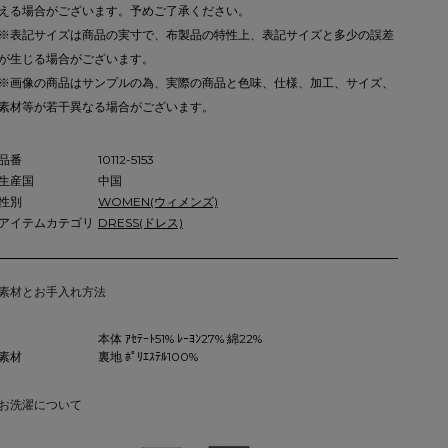
える場合がございます。予めご了承ください。
※表記サイズは商品の実寸で、布製品の特性上、表記サイズと多少の誤差
が生じる場合がございます。
※画像の商品はサンプルの為、実際の商品と色味、仕様、加工、サイズ、
素材等が若干異なる場合がございます。
品番
10112-5153
生産国
中国
性別
WOMEN(ウィメンズ)
アイテムカテゴリ
DRESS(ドレス)
素材とお手入れ方法
本体 ｱｾﾃｰﾄ51% ﾚｰﾖﾝ27% 綿22%
素材
裏地 ﾎﾟﾘｴｽﾃﾙ100%
お洗濯について