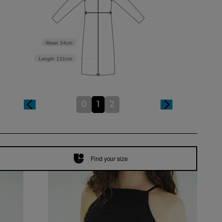
Waist
34cm
Length
131cm
0
1
2
Find your size