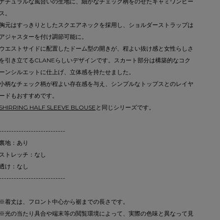
ナチュラルな風合いの生地に、細かなチェック柄をのせたキャミワンピー
ス。
胸元はすっきりとしたスクエアネックを採用し、ショルダーストラップは
アジャスターを付け調節可能に。
ウエストサイドに配置したドーム型の開きが、程よい抜け感と女性らしさ
を引き立てるCLANEらしいデザインです。スカート部分は構築的なコク
ーンシルエットに仕上げ、立体感を持たせました。
小柄なチェック柄が程よい存在感を与え、シンプルなトップスとのレイヤ
ードもおすすめです。
SHIRRING HALF SLEEVE BLOUSE
と同じシリーズです。
---------------------------
裏地：あり
ストレッチ：なし
透け：なし
---------------------------
※着丈は、フロント中心から裾までの長さです。
※光の当たり具合や端末等の閲覧環境によって、実際の色味と異なって見