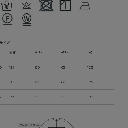
サイズ
着丈
ﾊﾞｽﾄ
ｳｴｽﾄ
ﾋｯﾌﾟ
0
129
80
65
103
1
131
83
68
105
2
133
86
71
108
Width
41.5cm