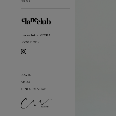
NEWS
claneclub × KYOKA
LOOK BOOK
LOG IN
ABOUT
+
INFORMATION