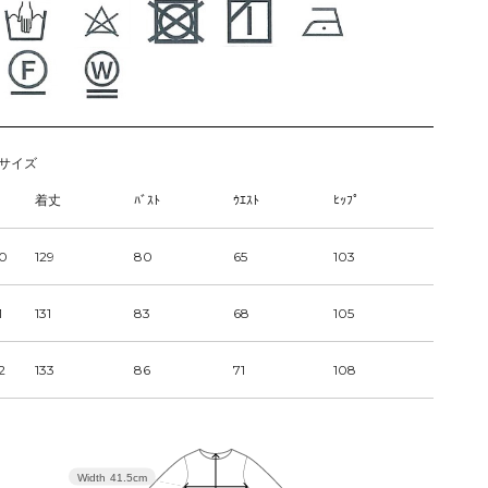
サイズ
着丈
ﾊﾞｽﾄ
ｳｴｽﾄ
ﾋｯﾌﾟ
0
129
80
65
103
1
131
83
68
105
2
133
86
71
108
Width
41.5cm