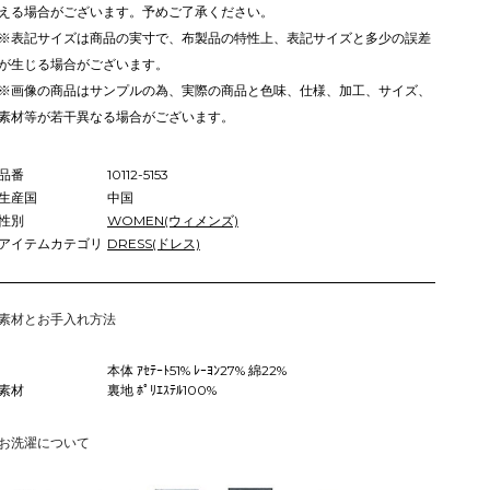
える場合がございます。予めご了承ください。
※表記サイズは商品の実寸で、布製品の特性上、表記サイズと多少の誤差
が生じる場合がございます。
※画像の商品はサンプルの為、実際の商品と色味、仕様、加工、サイズ、
素材等が若干異なる場合がございます。
品番
10112-5153
生産国
中国
性別
WOMEN(ウィメンズ)
アイテムカテゴリ
DRESS(ドレス)
素材とお手入れ方法
本体 ｱｾﾃｰﾄ51% ﾚｰﾖﾝ27% 綿22%
素材
裏地 ﾎﾟﾘｴｽﾃﾙ100%
お洗濯について