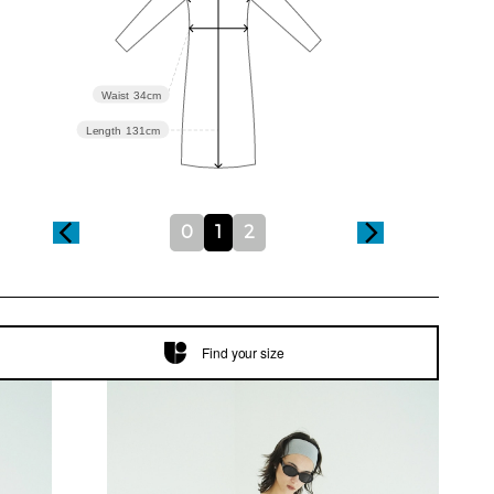
Waist
34cm
Length
131cm
0
1
2
Find your size