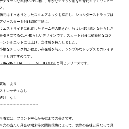
ナチュラルな風合いの生地に、細かなチェック柄をのせたキャミワンピー
ス。
胸元はすっきりとしたスクエアネックを採用し、ショルダーストラップは
アジャスターを付け調節可能に。
ウエストサイドに配置したドーム型の開きが、程よい抜け感と女性らしさ
を引き立てるCLANEらしいデザインです。スカート部分は構築的なコク
ーンシルエットに仕上げ、立体感を持たせました。
小柄なチェック柄が程よい存在感を与え、シンプルなトップスとのレイヤ
ードもおすすめです。
SHIRRING HALF SLEEVE BLOUSE
と同じシリーズです。
---------------------------
裏地：あり
ストレッチ：なし
透け：なし
---------------------------
※着丈は、フロント中心から裾までの長さです。
※光の当たり具合や端末等の閲覧環境によって、実際の色味と異なって見