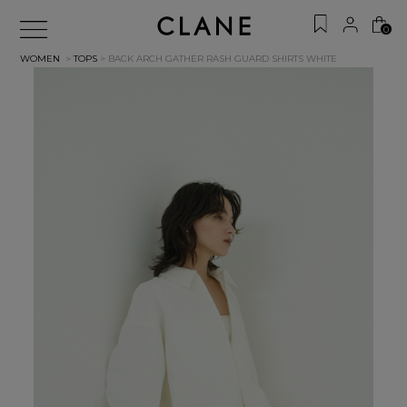
0
WOMEN
>
TOPS
> BACK ARCH GATHER RASH GUARD SHIRTS
WHITE