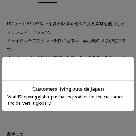
UVカット率90%以上を誇る吸湿速乾性のある素材を使用した、
ラッシュガードシャツ。
ドライタッチでストレッチ性にも優れ、着心地の良さが魅力で
す。
サイドからバックにかけて施したアーチ型のドローストリング
デザインがポイントで、バックスタイルまで印象的に仕上げた
一枚。ダブルジップ仕様で、フロントはすっきりとしたデザイ
ンにすることで、スタイリングバランスが取りやすい仕様にし
ました。
アクティブシーンにはもちろん、一枚で映えるタウンユースア
イテムとしても活躍します。
---------------------------
裏地：なし