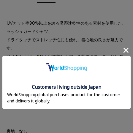
UVカット率90%以上を誇る吸湿速乾性のある素材を使用した、
ラッシュガードシャツ。
ドライタッチでストレッチ性にも優れ、着心地の良さが魅力で
す。
サイドからバックにかけて施したアーチ型のドローストリング
デザインがポイントで、バックスタイルまで印象的に仕上げた
一枚。ダブルジップ仕様で、フロントはすっきりとしたデザイ
ンにすることで、スタイリングバランスが取りやすい仕様にし
ました。
アクティブシーンにはもちろん、一枚で映えるタウンユースア
イテムとしても活躍します。
---------------------------
裏地：なし