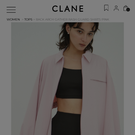
0
WOMEN
>
TOPS
> BACK ARCH GATHER RASH GUARD SHIRTS
PINK