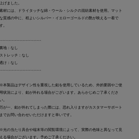
上げました。
素材には、ドライタッチな綿・ウール・シルクの混紡素材を使用。マット
な質感の中に、程よいシルバー・イエローゴールドの艶が映える一着で
す。
---------------------------
裏地：なし
ストレッチ：なし
透け：なし
---------------------------
※本製品はデザイン性を重視した釦を使用しているため、外的要因やご使
用状況により、釦が外れる場合がございます。あらかじめご了承くださ
い。
万が一、釦が外れてしまった際には、恐れ入りますがカスタマーサポート
までお問い合わせいただけますと幸いです。
※光の当たり具合や端末等の閲覧環境によって、実際の色味と異なって見
える場合がございます。予めご了承ください。