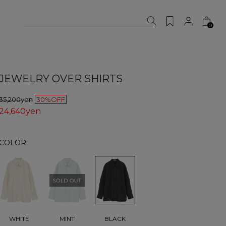
0
JEWELRY OVER SHIRTS
35,200yen
30%OFF
24,640yen
COLOR
BLACK
WHITE
MINT