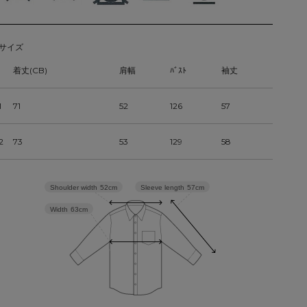
サイズ
着丈(CB)
肩幅
ﾊﾞｽﾄ
袖丈
1
71
52
126
57
2
73
53
129
58
Sleeve length
57cm
Shoulder width
52cm
Width
63cm