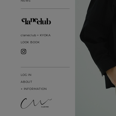
NEWS
claneclub × KYOKA
LOOK BOOK
LOG IN
ABOUT
+
INFORMATION