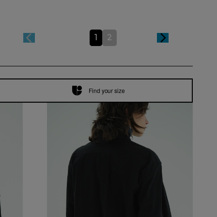
1
2
Find your size