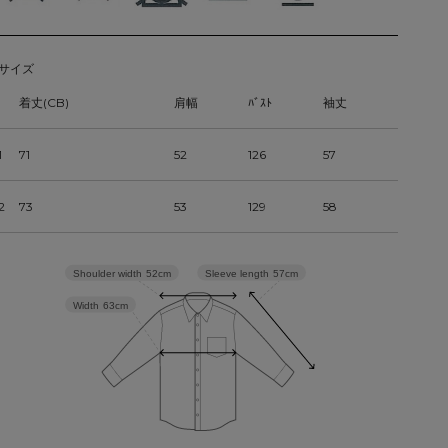
サイズ
着丈(CB)
肩幅
ﾊﾞｽﾄ
袖丈
1
71
52
126
57
2
73
53
129
58
Sleeve length
57cm
Shoulder width
52cm
Width
63cm