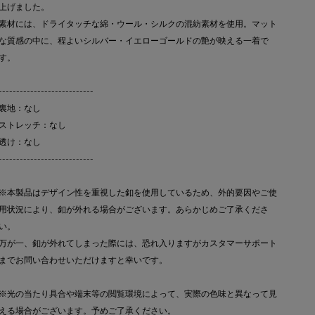
上げました。
素材には、ドライタッチな綿・ウール・シルクの混紡素材を使用。マット
な質感の中に、程よいシルバー・イエローゴールドの艶が映える一着で
す。
---------------------------
裏地：なし
ストレッチ：なし
透け：なし
---------------------------
※本製品はデザイン性を重視した釦を使用しているため、外的要因やご使
用状況により、釦が外れる場合がございます。あらかじめご了承くださ
い。
万が一、釦が外れてしまった際には、恐れ入りますがカスタマーサポート
までお問い合わせいただけますと幸いです。
※光の当たり具合や端末等の閲覧環境によって、実際の色味と異なって見
える場合がございます。予めご了承ください。