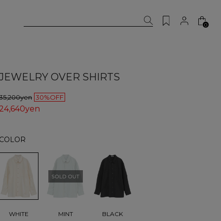
0
JEWELRY OVER SHIRTS
35,200yen
30%OFF
24,640yen
COLOR
WHITE
MINT
BLACK