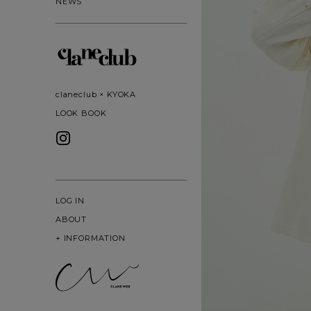
NEWS
claneclub × KYOKA
LOOK BOOK
LOG IN
ABOUT
+
INFORMATION