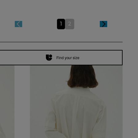
1
2
Find your size