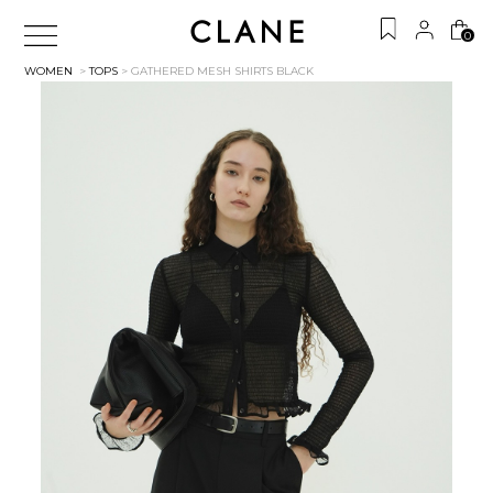
0
WOMEN
>
TOPS
> GATHERED MESH SHIRTS
BLACK