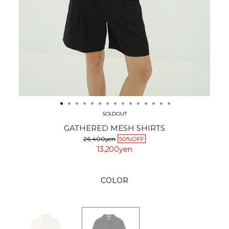
SOLDOUT
GATHERED MESH SHIRTS
26,400yen
50%OFF
13,200yen
COLOR