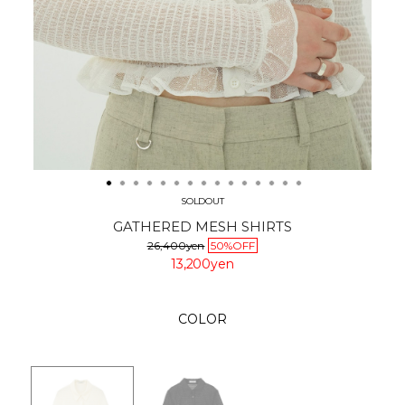
SOLDOUT
GATHERED MESH SHIRTS
26,400yen
50%OFF
13,200yen
COLOR