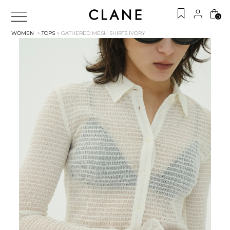
0
WOMEN
>
TOPS
> GATHERED MESH SHIRTS
IVORY