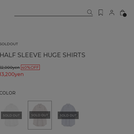
0
SOLDOUT
HALF SLEEVE HUGE SHIRTS
22,000yen
40%OFF
13,200yen
COLOR