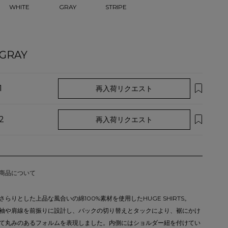
GRAY
WHITE
STRIPE
GRAY
1
再入荷リクエスト
2
再入荷リクエスト
商品について
さらりとした上品な風合いの綿100%素材を使用したHUGE SHIRTS。
袖や肩線を前振りに設計し、バックの切り替えとタックにより、裾にかけ
て丸みのあるフォルムを表現しました。内側にはショルダー紐を付けてい