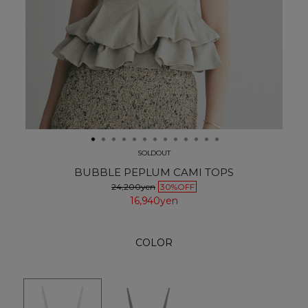
SOLDOUT
BUBBLE PEPLUM CAMI TOPS
24,200yen
30%OFF
16,940yen
COLOR