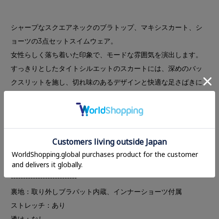
シャープなスクエアネックのブラトップ、マキシスカート、シ
ョーツの3点セットスイムウェア。
女性らしく落ち着いた印象で、モードな雰囲気を演出します。
すっきりとしたタイトシルエットのスカートには、深めのバッ
クスリットを施し、切れ味のあるデザインと快適な足さばきに
仕上げました。スカートはローウエストでも着用可能です。
ショーツのみでも着用でき、シーンに合わせた着こなしが楽し
めます。
凹凸感のあるリブ素材を使用し、タウンユースもしやすいアイ
テムです。
---------------------------
裏地：取り外しブラパット内蔵、インナーショーツ付属
ストレッチ：あり
透け：なし