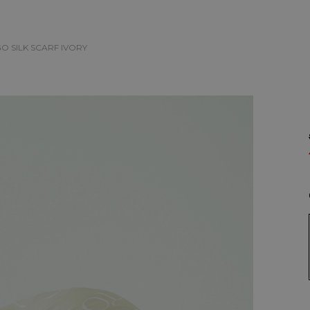
GO SILK SCARF
IVORY