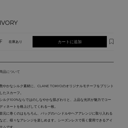
IVORY
F
カートに追加
在庫あり
商品について
艶やかなシルク素材に、CLANE TOKYOのオリジナルモチーフをプリント
したスカーフ。
シルク100%ならではのしなやかな肌ざわりと、上品な光沢が魅力でコー
ディネートを格上げしてくれる一枚。
首元に巻くのはもちろん、バッグのハンドルやヘアアレンジに取り入れる
など、様々なアレンジを楽しめます。シーズンレスで長く愛用できるアイ
テムです。