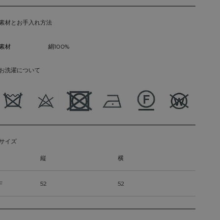
素材とお手入れ方法
素材
絹100%
お洗濯について
サイズ
縦
横
F
52
52