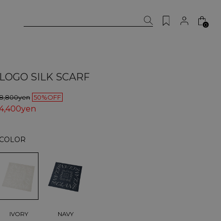
0
LOGO SILK SCARF
8,800yen
50%OFF
4,400yen
COLOR
IVORY
NAVY