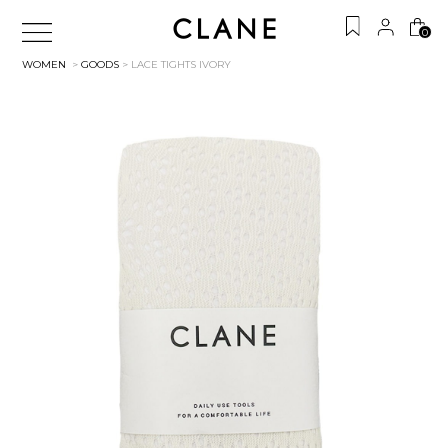
0
WOMEN
>
GOODS
> LACE TIGHTS
IVORY