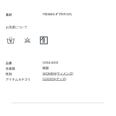
ﾅｲﾛﾝ88% ﾎﾟﾘｳﾚﾀﾝ12%
素材
お洗濯について
10136-8313
品番
韓国
生産国
WOMEN(ウィメンズ)
性別
GOODS(グッズ)
アイテムカテゴリ