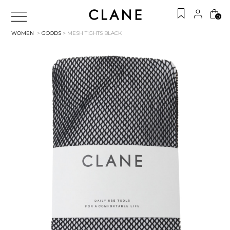
0
WOMEN
>
GOODS
> MESH TIGHTS
BLACK