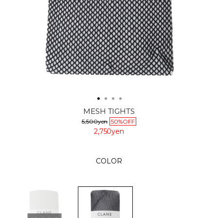
MESH TIGHTS
5,500yen
50%OFF
2,750yen
COLOR