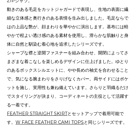
ZIPシャツ。
動きのある毛足をカットジャガードで表現し、生地の表面に繊
細な立体感と奥行きのある表情を生み出しました。毛足ならで
はの上品な艶が、顔まわりを華やかに演出します。基布には軽
やかで程よい透け感のある素材を使用し、滑らかな肌触りと身
体に自然と馴染む着心地を追求したシリーズです。
シャープな襟と逆開ファスナーを組み合わせ、開閉によってさ
まざまな着こなしを楽しめるデザインに仕上げました。ゆとり
のあるボックスシルエットに、やや長めの袖丈を合わせること
で、気になる腕まわりをさりげなくカバー。両サイドにはポケ
ットを施し、実用性も兼ね備えています。さらりと羽織るだけ
でスタイリングが決まり、コーディネートの主役として活躍す
る一着です。
FEATHER STRAIGHT SKIRT
とセットアップで着用可能で
す。
W FACE FEATHER CAMI TOPS
と同じシリーズです。