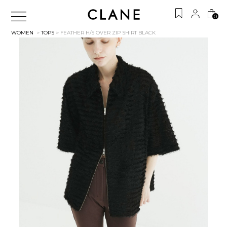
0
WOMEN
>
TOPS
> FEATHER H/S OVER ZIP SHIRT
BLACK