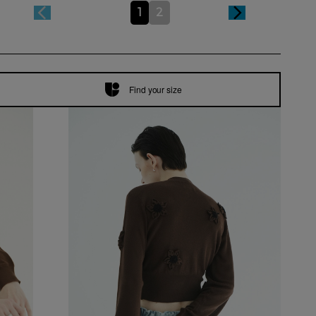
1
2
Find your size