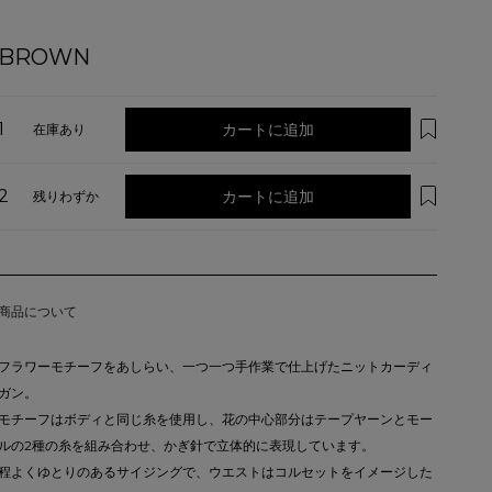
BROWN
1
カートに追加
在庫あり
2
カートに追加
残りわずか
商品について
フラワーモチーフをあしらい、一つ一つ手作業で仕上げたニットカーディ
ガン。
モチーフはボディと同じ糸を使用し、花の中心部分はテープヤーンとモー
ルの2種の糸を組み合わせ、かぎ針で立体的に表現しています。
程よくゆとりのあるサイジングで、ウエストはコルセットをイメージした