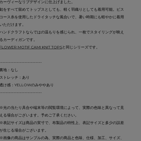
カーヴィーなリブデザインに仕上げました。
釦をすべて留めてトップスとしても、軽く羽織りとしても着用可能。ビス
コース糸を使用したドライタッチな風合いで、暑い時期にも軽やかに着用
いただけます。
ハンドクラフトならではの温もりを感じられ、一枚でスタイリングが映え
るカーディガンです。
FLOWER MOTIF CAMI KNIT TOPS
と同じシリーズです。
---------------------------
裏地：なし
ストレッチ：あり
透け感：YELLOWのみややあり
---------------------------
※光の当たり具合や端末等の閲覧環境によって、実際の色味と異なって見
える場合がございます。予めご了承ください。
※表記サイズは商品の実寸で、布製品の特性上、表記サイズと多少の誤差
が生じる場合がございます。
※画像の商品はサンプルの為、実際の商品と色味、仕様、加工、サイズ、