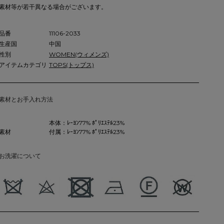
素材等が若干異なる場合がございます。
品番
11106-2033
生産国
中国
性別
WOMEN(ウィメンズ)
アイテムカテゴリ
TOPS(トップス)
素材とお手入れ方法
本体：ﾚｰﾖﾝ77% ﾎﾟﾘｴｽﾃﾙ23%
素材
付属：ﾚｰﾖﾝ77% ﾎﾟﾘｴｽﾃﾙ23%
お洗濯について