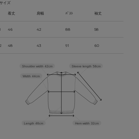
サイズ
着丈
肩幅
ﾊﾞｽﾄ
袖丈
1
46
42
88
58
2
48
43
91
60
Sleeve length
58cm
Shoulder width
42cm
Width
44cm
Hem width
32cm
Length
46cm