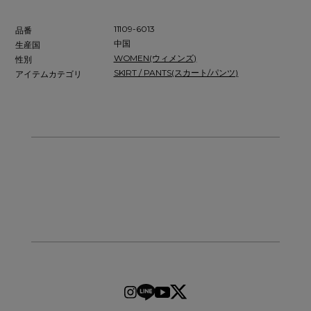
11109-6013
品番
中国
生産国
WOMEN(ウィメンズ)
性別
SKIRT / PANTS(スカート/パンツ)
アイテムカテゴリ