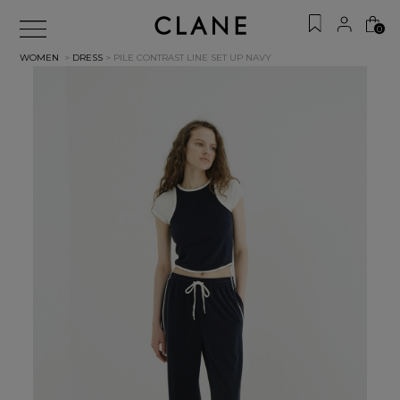
0
WOMEN
>
DRESS
> PILE CONTRAST LINE SET UP
NAVY