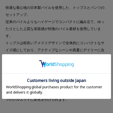
快適な着心地の日本製パイルを使用した、トップスとパンツの
セットアップ。
従来のパイルよりもハイゲージでコンパクトに編み立て、ゆっ
たりとした上質な表面感が特徴のパイル素材を使用していま
す。
トップスは程良いアメスリデザインで全体的にコンパクトなサ
イズ感にしており、アクティブなシーンや真夏にデイリーに合
わせやすい形にしています。衿ぐりとアームホール、裾に配色
のパイピングを施しました。
パンツはリラックス感のあるルーズなシルエットで、足がすっ
きり綺麗に見えるよう形に拘り、トップスと同じく両脇に配色
の切り替えラインを施しています。
裾はドロストできる仕様にすることで、シーンに合わせてパン
ツのシルエットに変化を付けられます。