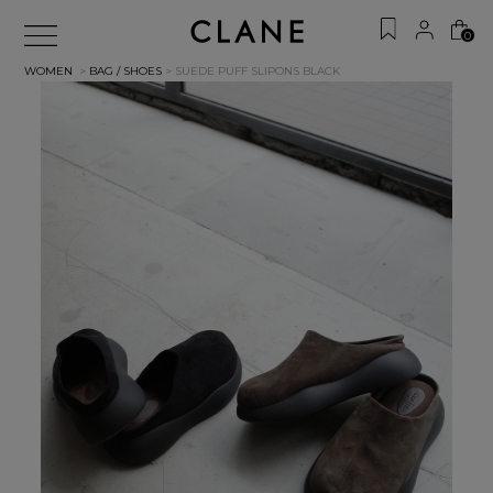
0
WOMEN
>
BAG / SHOES
> SUEDE PUFF SLIPONS
BLACK