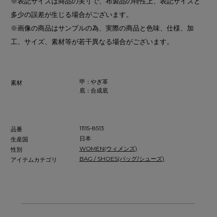
※表記サイズは商品の実寸で、布製品の特性上、表記サイズと
多少の誤差が生じる場合がございます。
※画像の商品はサンプルの為、実際の商品と色味、仕様、加
工、サイズ、素材等が若干異なる場合がございます。
甲：やぎ革
素材
底：合成底
11115-8513
品番
日本
生産国
WOMEN(ウィメンズ)
性別
BAG / SHOES(バッグ/シューズ)
アイテムカテゴリ