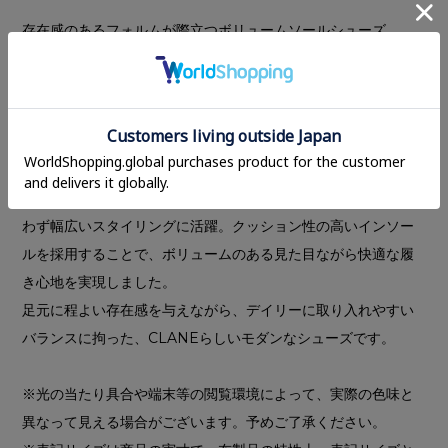
存在感のあるフォルムが際立つボリュームソールシューズ。
コロンとした丸みのあるシルエットに、立体的なモールドソー
ルを組み合わせたデザインが特徴です。マットで滑らかなゴー
ト（ヤギ）スウェード素材を使用し、程よいカジュアル感をプ
ラス。スタイリングに新鮮なアクセントを与えてくれる一足に
仕上げました。
ソックスとのレイヤードも楽しめるデザインで、シーズンを問
わず幅広いスタイリングに活躍。クッション性の高いインソー
ルを採用することで、ボリュームのある見た目ながら快適な履
き心地を実現しました。
足元に程よい存在感を与えながら、デイリーに取り入れやすい
バランスに拘った、CLANEらしいモダンなシューズです。
※光の当たり具合や端末等の閲覧環境によって、実際の色味と
異なって見える場合がございます。予めご了承ください。