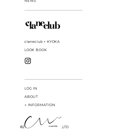
NEWS
claneclub × KYOKA
LOOK BOOK
LOG IN
ABOUT
+
INFORMATION
©
2026 CLANE DESIGN CO.,LTD