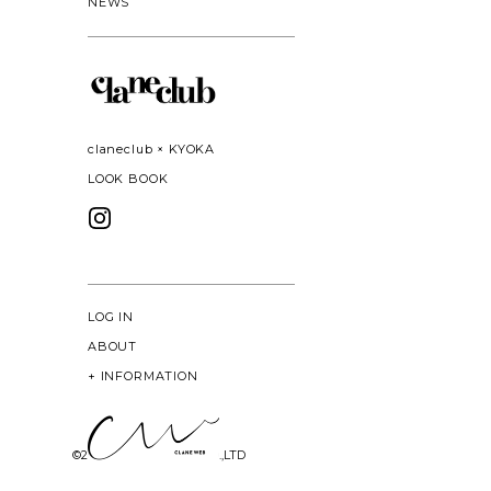
NEWS
claneclub × KYOKA
LOOK BOOK
LOG IN
ABOUT
+
INFORMATION
©
2026 CLANE DESIGN CO.,LTD