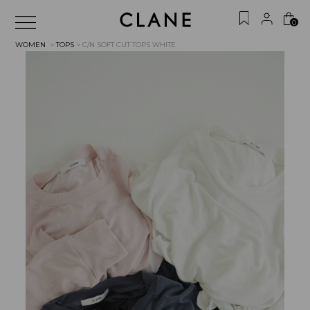
0
WOMEN
>
TOPS
> C/N SOFT CUT TOPS
WHITE