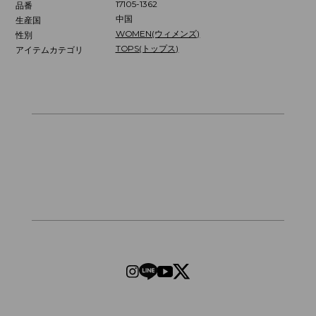
17105-1362
品番
中国
生産国
WOMEN(ウィメンズ)
性別
TOPS(トップス)
アイテムカテゴリ