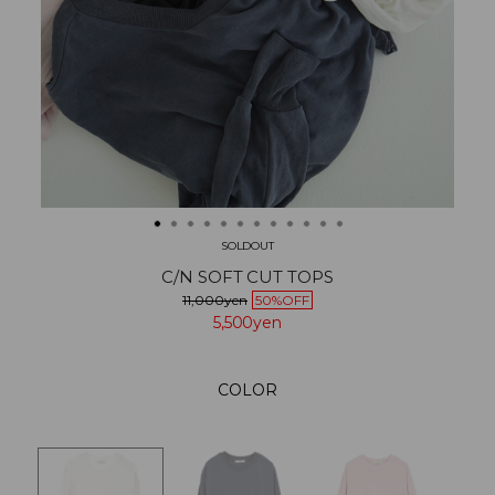
SOLDOUT
C/N SOFT CUT TOPS
11,000yen
50%OFF
5,500yen
COLOR