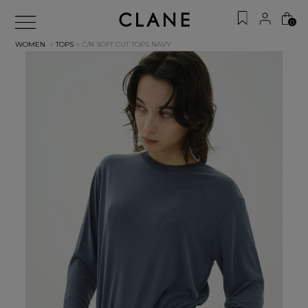
0
WOMEN
>
TOPS
> C/N SOFT CUT TOPS
NAVY