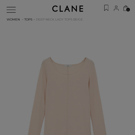
0
WOMEN
>
TOPS
> DEEP NECK LADY TOPS
BEIGE