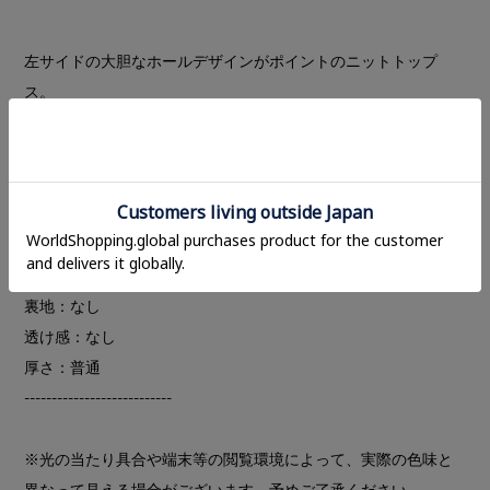
左サイドの大胆なホールデザインがポイントのニットトップ
ス。
ベアトップタイプのキャミソールで、ややホールド感のあるタ
イトなシルエット。程良い肉感のニット素材で、一枚での着用
はもちろん、コンパクトなTシャツやシャツなどの上にレイヤー
ドしてのスタイリングもおすすめです。
---------------------------
裏地：なし
透け感：なし
厚さ：普通
---------------------------
※光の当たり具合や端末等の閲覧環境によって、実際の色味と
異なって見える場合がございます。予めご了承ください。