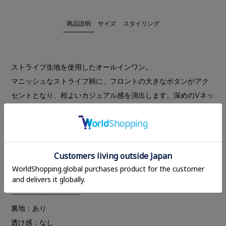
商品説明
サイズ
スタイリング
ストライプ生地を使用したオールインワン。
マニッシュなストライプ柄に、フロントの大きなボタンがアク
セントとなり、程よいカジュアル感を演出します。深めのVネッ
クが女性らしい印象を引き立て、バランス良く仕上げてくれま
す。ゆったりとしたシルエットは、付属の共布リボンでウエス
トをマークすることで、抜け感を持たせつつ、コーディネート
にメリハリを与え、スタイルアップ効果も抜群です。
インスタライブをチェック
---------------------------
裏地：あり
透け感：なし