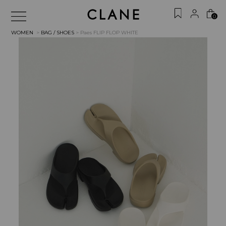
0
WOMEN
>
BAG / SHOES
> Paes FLIP FLOP
WHITE