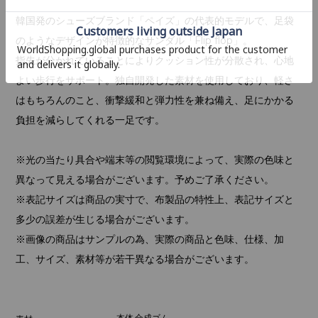
韓国発のシューズブランド「ペイズ」の代表的モデルで、足袋
のようなデザインが特徴的なサンダル「Flip flop」。
指先が分かれていることによりクッション性が分散され、心地
よい歩行をサポート。独自開発した素材を使用しており、軽さ
はもちろんのこと、衝撃緩和と弾力性を兼ね備え、足にかかる
負担を減らしてくれる一足です。
※光の当たり具合や端末等の閲覧環境によって、実際の色味と
異なって見える場合がございます。予めご了承ください。
※表記サイズは商品の実寸で、布製品の特性上、表記サイズと
多少の誤差が生じる場合がございます。
※画像の商品はサンプルの為、実際の商品と色味、仕様、加
工、サイズ、素材等が若干異なる場合がございます。
本体 合成ゴム