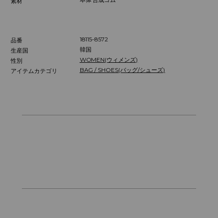
素材
18115-8572
品番
韓国
生産国
WOMEN(ウィメンズ)
性別
BAG / SHOES(バッグ/シューズ)
アイテムカテゴリ