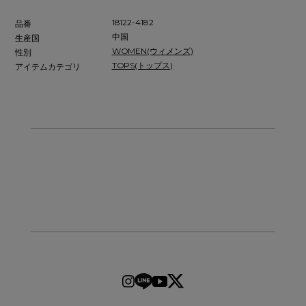
18122-4182
品番
中国
生産国
WOMEN(ウィメンズ)
性別
TOPS(トップス)
アイテムカテゴリ