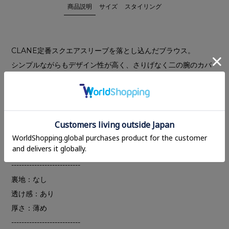
商品説明
サイズ
スタイリング
CLANE定番スクエアスリーブを落とし込んだブラウス。
シンプルながらもデザイン性が高く、さりげなく二の腕のカバ
ーしてくれる人気のディテールです。身頃の生地と同素材を使
用したリボン付きで、首に巻いてアレンジしていただけます。
日本製のキュプラコットンを使用しているので、優れた肌触り
と通気性・吸湿性を兼ね備えており、シワになりにくい万能な
ブラウスです。
---------------------------
裏地：なし
透け感：あり
厚さ：薄め
---------------------------