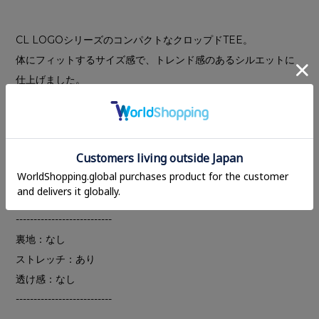
CL LOGOシリーズのコンパクトなクロップドTEE。
体にフィットするサイズ感で、トレンド感のあるシルエットに
仕上げました。
インナーとして着用した際にもワンポイントで見えるよう、襟
下にCL LOGOの配色刺繍を施しています。襟ぐりのバインダー
は太めに、適度な厚みを持たせることで、品良くまとまるよう
仕様にこだわりました。
ストレッチ性があり肌触りの良い生地を使用しています。
---------------------------
裏地：なし
ストレッチ：あり
透け感：なし
---------------------------