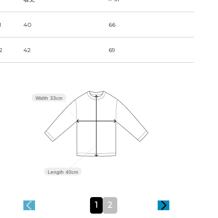
1
40
66
2
42
69
Width
33cm
Length
40cm
1
2