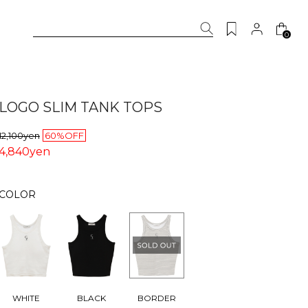
0
LOGO SLIM TANK TOPS
12,100yen
60%OFF
4,840yen
COLOR
BORDER
WHITE
BLACK