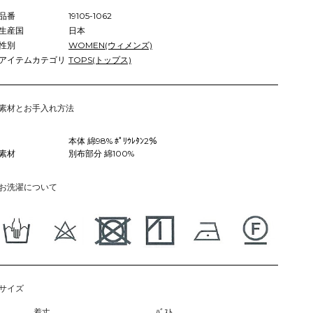
品番
19105-1062
生産国
日本
性別
WOMEN(ウィメンズ)
アイテムカテゴリ
TOPS(トップス)
素材とお手入れ方法
本体 綿98% ﾎﾟﾘｳﾚﾀﾝ2％
素材
別布部分 綿100%
お洗濯について
サイズ
着丈
ﾊﾞｽﾄ