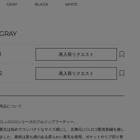
GRAY
BLACK
WHITE
GRAY
1
再入荷リクエスト
2
再入荷リクエスト
商品について
CL LOGOシリーズのフルジップフーディー。
着丈は短めでコンパクトなサイズ感にし、左胸元にCLロゴ配色刺繍を施し
ました。素材は落ち感のある柔らかい裏毛を使用。ポケットやリブ切り替