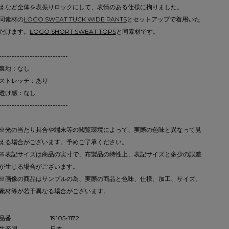
えなど全体を表振りロックにして、表情のある仕様に拘りました。
同素材の
LOGO SWEAT TUCK WIDE PANTS
とセットアップで着用いた
だけます。
LOGO SHORT SWEAT TOPS
と同素材です。
---------------------------
裏地：なし
ストレッチ：あり
透け感：なし
---------------------------
※光の当たり具合や端末等の閲覧環境によって、実際の色味と異なって見
える場合がございます。予めご了承ください。
※表記サイズは商品の実寸で、布製品の特性上、表記サイズと多少の誤差
が生じる場合がございます。
※画像の商品はサンプルの為、実際の商品と色味、仕様、加工、サイズ、
素材等が若干異なる場合がございます。
品番
19105-1172
生産国
日本