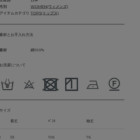
性別
WOMEN(ウィメンズ)
アイテムカテゴリ
TOPS(トップス)
素材とお手入れ方法
素材
綿100%
お洗濯について
サイズ
着丈
ﾊﾞｽﾄ
袖丈
1
53
106
76