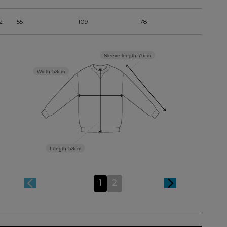
2
55
109
78
Sleeve length
76cm
Width
53cm
Length
53cm
1
2