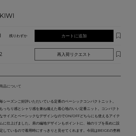
KIWI
1
カートに追加
残りわずか
2
再入荷リクエスト
商品について
毎シーズンご好評いただいている定番のベーシックコンパクトニット。
もっちり感とシャリ感を兼ね備えた着心地のいい定番ニット。コンパクト
なサイズとベーシックなデザインなのでON/OFFどちらにも使えるアイテ
ムに仕上げました。肩の編地デザインもポイントに、袖のリブを長めに設
定しているので着用時にすっきりと見せてくれます。今回はBEIGEの杢柄