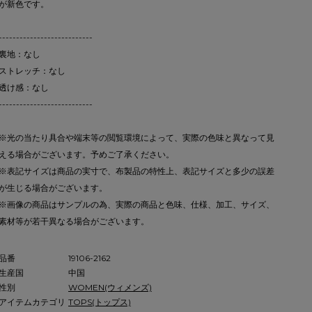
が新色です。
---------------------------
裏地：なし
ストレッチ：なし
透け感：なし
---------------------------
※光の当たり具合や端末等の閲覧環境によって、実際の色味と異なって見
える場合がございます。予めご了承ください。
※表記サイズは商品の実寸で、布製品の特性上、表記サイズと多少の誤差
が生じる場合がございます。
※画像の商品はサンプルの為、実際の商品と色味、仕様、加工、サイズ、
素材等が若干異なる場合がございます。
品番
19106-2162
生産国
中国
性別
WOMEN(ウィメンズ)
アイテムカテゴリ
TOPS(トップス)