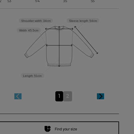
2
53
94
35
55
Sleeve length
54cm
Shoulder width
34cm
Width
45.5cm
Length
51cm
1
2
Find your size