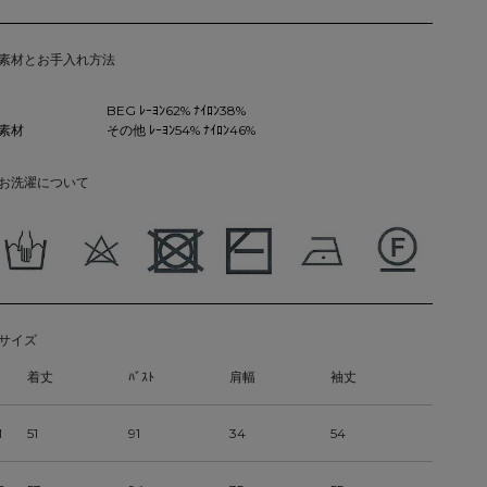
素材とお手入れ方法
BEG ﾚｰﾖﾝ62% ﾅｲﾛﾝ38%
素材
その他 ﾚｰﾖﾝ54% ﾅｲﾛﾝ46%
お洗濯について
サイズ
着丈
ﾊﾞｽﾄ
肩幅
袖丈
1
51
91
34
54