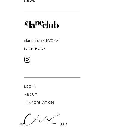
NEWS
claneclub × KYOKA
LOOK BOOK
LOG IN
ABOUT
+
INFORMATION
©
2026 CLANE DESIGN CO.,LTD