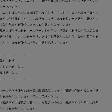
ゆったりとしたシルエットで、身体と服の間の余白を活かしたデザインの
スーツパンツ。
ウエストは大きめのまま設定されており、ベルトでギュッと絞って履くス
タイルが特徴的です。この絞り方により生まれるドレープ感と、身体との
余白が創出する独特のフォルムが魅力となっています。
素材には張りのあるウールサージを使用し、構築的でありながら上品な質
感が特徴。メンズのテーラリング技術を基盤としながら、女性が着用する
ことで生まれる独特のバランス感を追求しています。
---------------------------
裏地：あり
ストレッチ：なし
透け感：なし
---------------------------
※光の当たり具合や端末等の閲覧環境によって、実際の色味と異なって見
える場合がございます。予めご了承ください。
※表記サイズは商品の実寸で、布製品の特性上、表記サイズと多少の誤差
が生じる場合がございます。