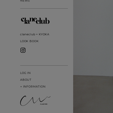
NEWS
claneclub × KYOKA
LOOK BOOK
LOG IN
ABOUT
+
INFORMATION