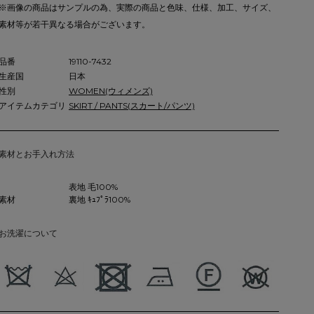
※画像の商品はサンプルの為、実際の商品と色味、仕様、加工、サイズ、
素材等が若干異なる場合がございます。
品番
19110-7432
生産国
日本
性別
WOMEN(ウィメンズ)
アイテムカテゴリ
SKIRT / PANTS(スカート/パンツ)
素材とお手入れ方法
表地 毛100%
素材
裏地 ｷｭﾌﾟﾗ100%
お洗濯について