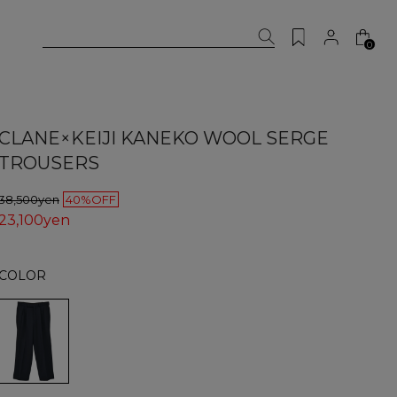
0
CLANE×KEIJI KANEKO WOOL SERGE
TROUSERS
38,500yen
40%OFF
23,100yen
COLOR