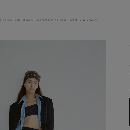
> CLANE×KEIJI KANEKO WOOL SERGE TROUSERS
NAVY