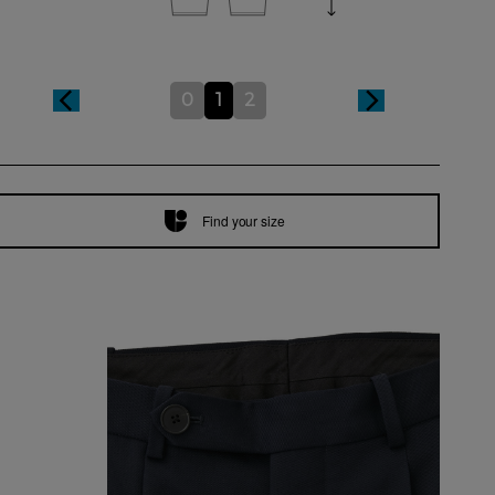
0
1
2
Find your size