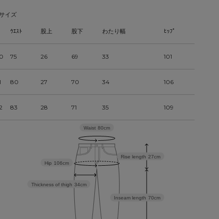
サイズ
ｳｴｽﾄ
股上
股下
わたり幅
ﾋｯﾌﾟ
0
75
26
69
33
101
1
80
27
70
34
106
2
83
28
71
35
109
Waist
80cm
Rise length
27cm
Hip
106cm
Thickness of thigh
34cm
Inseam length
70cm