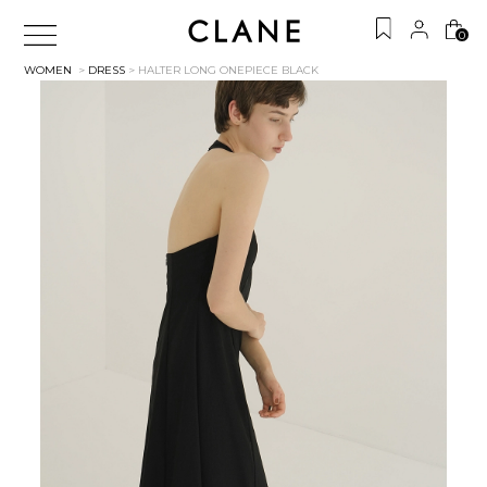
0
WOMEN
>
DRESS
> HALTER LONG ONEPIECE
BLACK