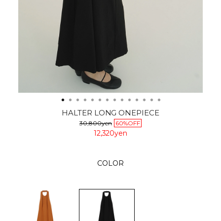
HALTER LONG ONEPIECE
30,800yen
60%OFF
12,320yen
COLOR