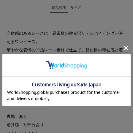
商品説明
サイズ
立体感のあるレースに、異素材の微光沢サテンパイピングが映
えるワンピース。
華やかな表情の凹凸レース素材で仕立て、見た目の存在感と着
心地の良さを兼ね備えた一着。袖のやや透けのあるレースで程
よい抜け感を演出し、身頃には裏地を施すことで快適に着用い
ただけます。首元のスリットはホックで開閉が可能。
一枚で女性らしさとモードな雰囲気を纏える、特別感のあるワ
ンピースです。
---------------------------
裏地：あり
透け感：袖部分あり
ストレッチ：なし