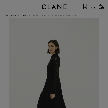
0
WOMEN
>
DRESS
> PIPING LINE LACE ONE PIECE
BLACK